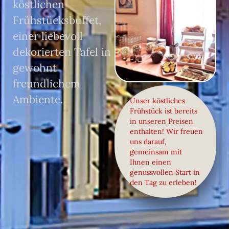
köstlichen
Frühstücksbuffet,
einer liebevoll
dekorierten Tafel in
gewohnt
freundlichem
Ambiente.
Unser köstliches
Frühstück ist bereits
in unseren Preisen
enthalten! Wir freuen
uns darauf,
gemeinsam mit
Ihnen einen
genussvollen Start in
den Tag zu erleben!