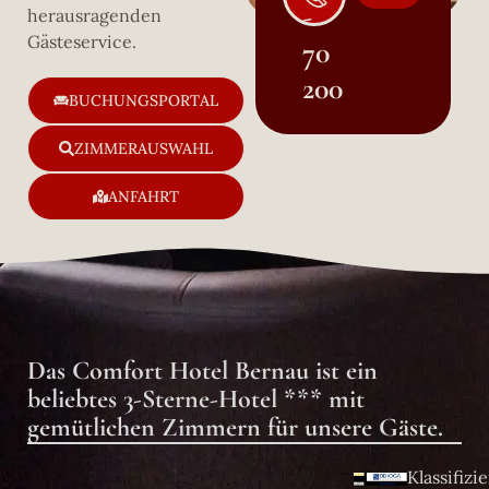
-
herausragenden
Gästeservice.
70
200
BUCHUNGSPORTAL
ZIMMERAUSWAHL
ANFAHRT
Das Comfort Hotel Bernau ist ein
beliebtes 3-Sterne-Hotel *** mit
gemütlichen Zimmern für unsere Gäste.
Klassifizie