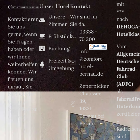
mit
Unser Hotel
Kontakt
***
Unsere
Wir sind für
Kontaktieren
nach
Zimmer
Sie da.
Sie uns
DEHOGA
03338
-
gerne, wenn
Hotelklas
Frühstück
70 200
Sie Fragen
Vom
Buchung
haben oder
info
Allgemei
wir Ihnen
@
comfort-
Freizeit &
Deutsche
weiterhelfen
hotel-
Umgebung
Fahrrad-
können. Wir
bernau
.de
Club
freuen uns
(ADFC)
Zepernicker
darauf, Sie
als
Chaussee
bald wieder
fahrradfr
39,
bei uns
Unterkun
16321
begrüßen zu
zertifizier
Bernau bei
dürfen!
–
Berlin
Radreise
sind